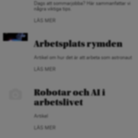
Dags att sommarjobba? Här sammanfattar vi
några viktiga tips.
LÄS MER
Arbetsplats rymden
Artikel om hur det är att arbeta som astronaut
LÄS MER
Robotar och AI i
arbetslivet
Artikel
LÄS MER