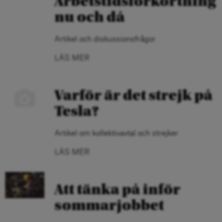
Arbetstidsförkortning
nu och då
Artikel och diskussionsfrågor
LÄS MER
Varför är det strejk på
Tesla?
Artikel om kollektivavtal och strejker
LÄS MER
Att tänka på inför
sommarjobbet