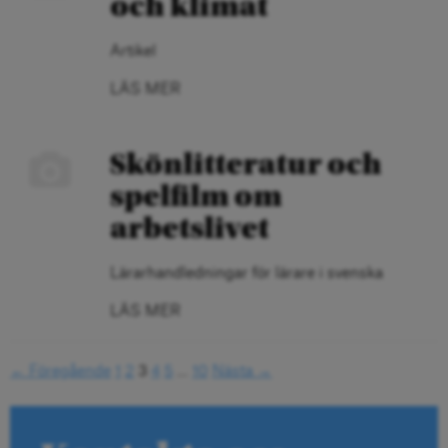
och klimat
Artikel
LÄS MER
Skönlitteratur och
spelfilm om
arbetslivet
Lärarhandledningar för lärare i svenska
LÄS MER
← Föregående
1
2
3
4
5
…
10
Nästa →