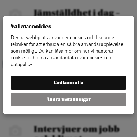
Jämställdhet i dag –
hur ser det ut?
Val av cookies
Artikel
Denna webbplats använder cookies och liknande
tekniker för att erbjuda en så bra användarupplevelse
LÄS MER
som möjligt. Du kan läsa mer om hur vi hanterar
cookies och dina användardata i vår cookie- och
datapolicy.
Trygghet i arbetslivet
för egenföretagare
Godkänn alla
Artikel
Ändra inställningar
LÄS MER
Intervjuer om jobb