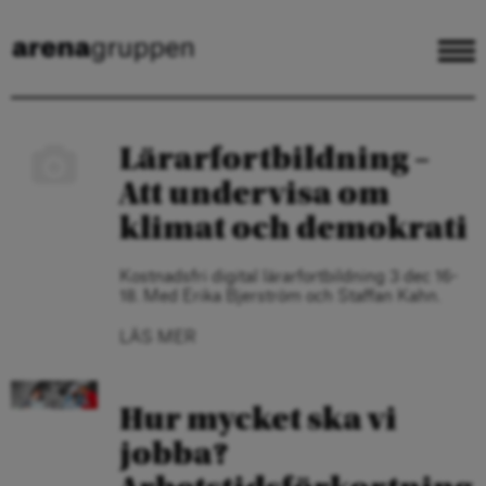
Lärarfortbildning –
Att undervisa om
klimat och demokrati
Kostnadsfri digital lärarfortbildning 3 dec 16-
18. Med Erika Bjerström och Staffan Kahn.
LÄS MER
​​Hur mycket ska vi
jobba?