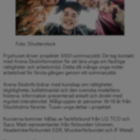
Foto: Shutterstock
Fryshuset driver projektet
1000 sommarjobb
. De tog kontakt
med Arena Skolinformation för att lära unga om fackliga
rättigheter och arbetsmiljö. Detta då många unga möter
arbetslivet för första gången genom ett sommarjobb.
Arena Skolinfo bidrar med kunskap om rättigheter,
skyldigheter, kollektivavtal och den svenska modellens
historia. Information presenterad enkelt och direkt med
mycket interaktivitet. Målgruppen är personer 16–19 år från
Stockholms förorter. Tusen unga deltar i projektet.
Kurserna kommer hållas av fackförbund från LO, TCO och
Saco. Med representanter från förbunden Unionen,
Akademikerförbundet SSR, Musikerförbundet och IF Metall.