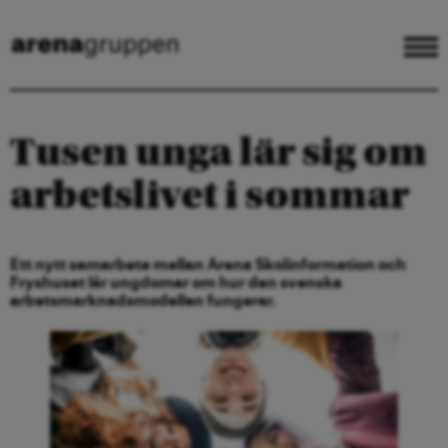
Tusen unga lär sig om
arbetslivet i sommar
Ett nytt samarbete mellan Arena Skolinformation och
Fryshuset lär ungdomar om hur den svenska
arbetsmarknadsmodellen fungerar.