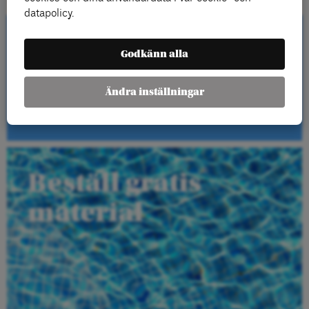
datapolicy.
Kontakta oss
Godkänn alla
Ändra inställningar
Kontakt
Beställ gratis
material