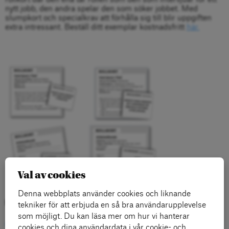
nytt jobb, den andra spelar den som söker jobbet. Med
slumpkort och specialkrav att förhålla sig till blir uppgiften
extra intressant. Beställ ditt exemplar kostnadsfritt
här.
Val av cookies
Denna webbplats använder cookies och liknande
Kategorier:
tekniker för att erbjuda en så bra användarupplevelse
som möjligt. Du kan läsa mer om hur vi hanterar
Aktuellt
cookies och dina användardata i vår cookie- och