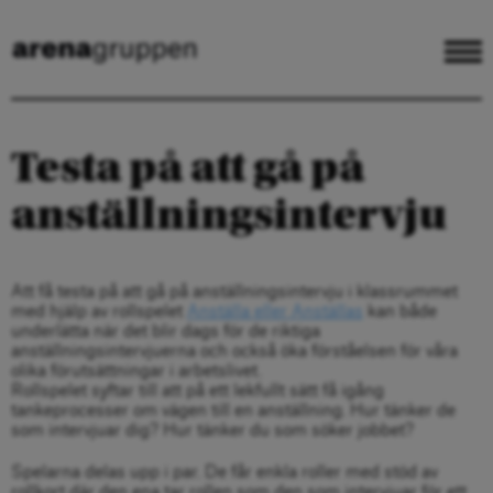
Testa på att gå på
anställningsintervju
Att få testa på att gå på anställningsintervju i klassrummet
med hjälp av rollspelet
Anställa eller Anställas
kan både
underlätta när det blir dags för de riktiga
anställningsintervjuerna och också öka förståelsen för våra
olika förutsättningar i arbetslivet.
Rollspelet syftar till att på ett lekfullt sätt få igång
tankeprocesser om vägen till en anställning. Hur tänker de
som intervjuar dig? Hur tänker du som söker jobbet?
Spelarna delas upp i par. De får enkla roller med stöd av
rollkort där den ena tar rollen som den som intervjuar för ett