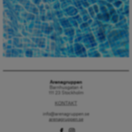
Beställ här
Arenagruppen
Barnhusgatan 4
111 23 Stockholm
KONTAKT
info@arenagruppen.se
arenagruppen.se