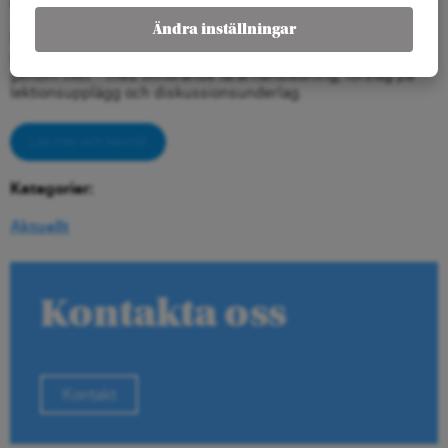
arbetslivet, ekonomin – fördelas jämnare mellan könen.
Ändra inställningar
Starta diskussionen genom att beställa (kostnadsfritt) Arena
skolinfos utbildningsmaterial
På lika villkor – jämställdhet
genom livet
– med tillhörande lärarhandledning, förslag på
lektionsupplägg och diskussionsunderlag.
Läs mer och beställ
Kategorier:
Aktuellt
Kontakta oss
Kontakt