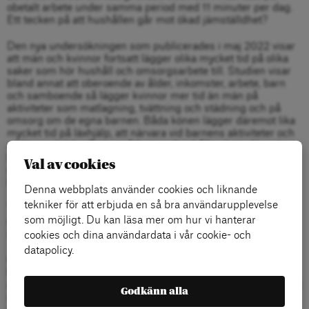
obetalt arbete under samma period med 11 minuter per dag.
Ett tecken på att hushållen går mot ökad jämställdhet?
Den nya undersökningen som publicerades i maj 2022 visar
att män och kvinnor fortsatt lägger olika mycket tid på olika
saker som hör hushåll och omsorgsarbete till. Studien visar
bland annat att oberoende av ålder, inkomster, arbete, barn
och samboende så lägger kvinnor mer tid än män på
aktiviteter som matlagning, tvättning och städning och på
omsorg om de egna barnen. Båda könen lägger däremot lika
mycket tid på läxhjälp, att närvara vid barnens aktiviteter och
att läsa och leka. Det område inom hushållsarbete där män
lägger mer tid än kvinnor är underhåll av fordon samt
Val av cookies
underhåll och reparation av bostaden, och att hantera
hushållets ekonomi.
Denna webbplats använder cookies och liknande
tekniker för att erbjuda en så bra användarupplevelse
Trots att undersökningen visar att kvinnor och män lägger
som möjligt. Du kan läsa mer om hur vi hanterar
olika mycket tid på hem- och omsorgsarbete och på olika
sysslor, är Sverige ett av världens mest jämställda länder.
cookies och dina användardata i vår cookie- och
datapolicy.
Genom att tidigt ge barn och unga kunskap och förståelse för
hur strukturer och könsnormer påverkar våra liv kan vi se till
att inte bara hem- och omsorgsarbetet blir mer jämnt fördelat
Godkänn alla
mellan könen, utan att alla aspekter av livet – som skolan,