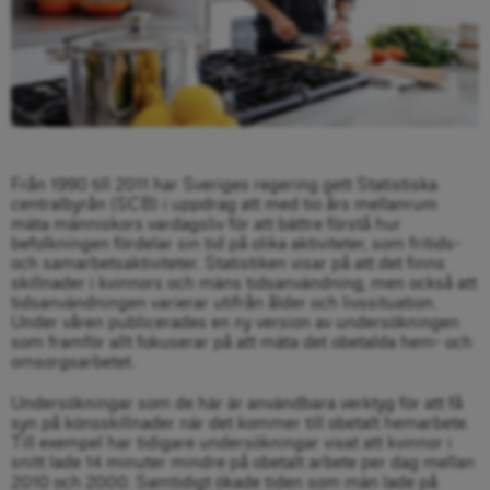
Från 1990 till 2011 har Sveriges regering gett Statistiska
centralbyrån (SCB) i uppdrag att med tio års mellanrum
mäta människors vardagsliv för att bättre förstå hur
befolkningen fördelar sin tid på olika aktiviteter, som fritids-
och samarbetsaktiviteter. Statistiken visar på att det finns
skillnader i kvinnors och mäns tidsanvändning, men också att
tidsanvändningen varierar utifrån ålder och livssituation.
Under våren publicerades en ny version av undersökningen
som framför allt fokuserar på att mäta det obetalda hem- och
omsorgsarbetet.
Undersökningar som de här är användbara verktyg för att få
syn på könsskillnader när det kommer till obetalt hemarbete.
Till exempel har tidigare undersökningar visat att kvinnor i
snitt lade 14 minuter mindre på obetalt arbete per dag mellan
2010 och 2000. Samtidigt ökade tiden som män lade på