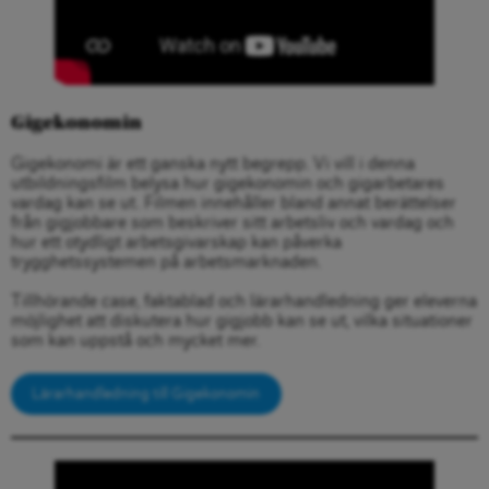
Gigekonomin
Gigekonomi är ett ganska nytt begrepp. Vi vill i denna
utbildningsfilm belysa hur gigekonomin och gigarbetares
vardag kan se ut. Filmen innehåller bland annat berättelser
från gigjobbare som beskriver sitt arbetsliv och vardag och
hur ett otydligt arbetsgivarskap kan påverka
trygghetssystemen på arbetsmarknaden.
Tillhörande case, faktablad och lärarhandledning ger eleverna
möjlighet att diskutera hur gigjobb kan se ut, vilka situationer
som kan uppstå och mycket mer.
Lärarhandledning till Gigekonomin