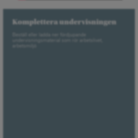
Komplettera undervisningen
Beställ eller ladda ner fördjupande
undervisningsmaterial som rör arbetslivet,
arbetsmiljö