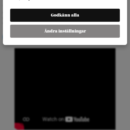
Tillhörande faktablad och lärarhandledning ger eleverna
möjlighet att diskutera hur arbetslivet ser ut inom olika
Godkänn alla
sektorer, vilka situationer som kan uppstå på en arbetsplats
och mycket mer.
Ändra inställningar
Lärarhandledning till Vanliga frågor om arbetslivet