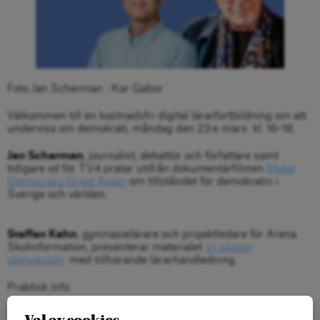
Foto Jan Scherman : Kar Gabor
Välkommen till en kostnadsfri digital lärarfortbildning om att
undervisa om demokrati, måndag den 23:e mars kl. 16–18.
Jan Scherman
, journalist, debattör och författare samt
tidigare vd för TV4 pratar utifrån dokumentärfilmen
Make
Democracy Great Again
om tillståndet för demokratin i
Sverige och världen.
Staffan Kahn
, gymnasielärare och projektledare för Arena
Skolinformation, presenterar materialet
Vi skapar
demokratin
med tillhörande lärarhandledning.
Praktisk info
När: Måndag 23 mars, kl 16-18.