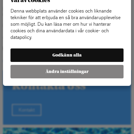
Val av cookies
Målgrupp: Lärare på gymnasiet och inom vuxenutbildning
Denna webbplats använder cookies och liknande
och övriga intresserade.
tekniker för att erbjuda en så bra användarupplevelse
som möjligt. Du kan läsa mer om hur vi hanterar
Kostnad: Kostnadsfritt.
cookies och dina användardata i vår cookie- och
Anmälan: Anmälan krävs. Anmäl dig
här.
datapolicy.
Kategorier:
Godkänn alla
Aktuellt
Ändra inställningar
Kontakta oss
Kontakt