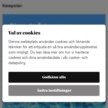
Kategorier:
Kontakta oss
Val av cookies
Denna webbplats använder cookies och liknande
Kontakt
tekniker för att erbjuda en så bra användarupplevelse
som möjligt. Du kan läsa mer om hur vi hanterar
cookies och dina användardata i vår cookie- och
datapolicy.
Beställ gratis
Godkänn alla
material
Ändra inställningar