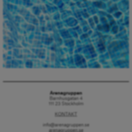
Beställ här
Arenagruppen
Barnhusgatan 4
111 23 Stockholm
KONTAKT
info@arenagruppen.se
arenagruppen.se