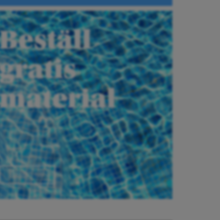
Beställ
gratis
material
Beställ här