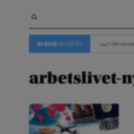
arena
skolinfo
ALLT VÅRT MATER
arbetslivet-