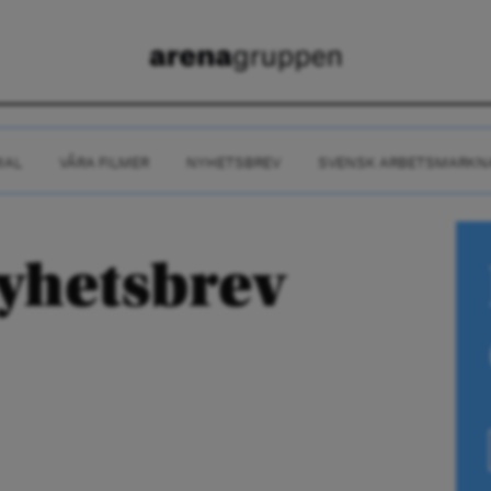
IAL
VÅRA FILMER
NYHETSBREV
SVENSK ARBETSMARKN
nyhetsbrev