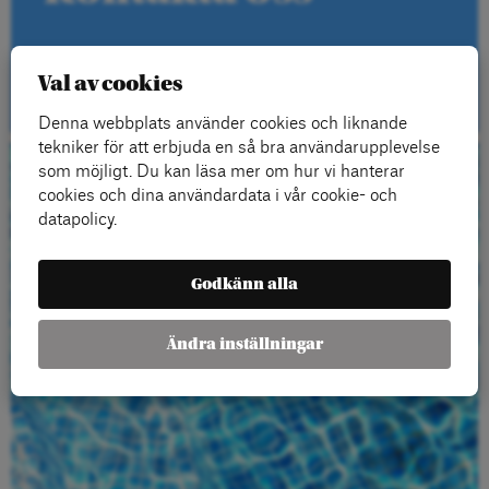
Kontakt
Val av cookies
Denna webbplats använder cookies och liknande
tekniker för att erbjuda en så bra användarupplevelse
som möjligt. Du kan läsa mer om hur vi hanterar
Beställ gratis
cookies och dina användardata i vår cookie- och
datapolicy.
material
Godkänn alla
Ändra inställningar