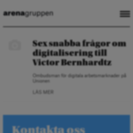
Sex snabba frågor om
digitalisering till
Victor Bernhardtz
Ombudsman för digitala arbetsmarknader på
Unionen
LÄS MER
Kontakta oss