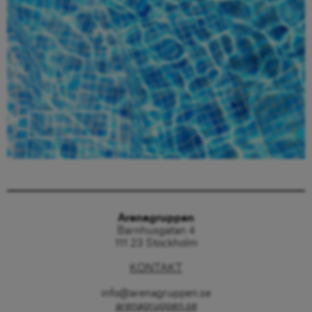
Beställ här
Arenagruppen
Barnhusgatan 4
111 23 Stockholm
KONTAKT
info@arenagruppen.se
arenagruppen.se