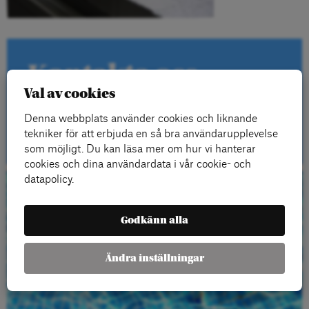
Kontakta oss
Val av cookies
Denna webbplats använder cookies och liknande
Kontakt
tekniker för att erbjuda en så bra användarupplevelse
som möjligt. Du kan läsa mer om hur vi hanterar
cookies och dina användardata i vår cookie- och
datapolicy.
Beställ gratis
Godkänn alla
material
Ändra inställningar