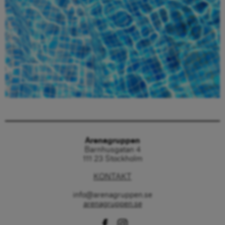
Beställ här
Arenagruppen
Barnhusgatan 4
111 23 Stockholm
KONTAKT
info@arenagruppen.se
arenagruppen.se