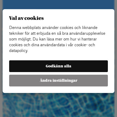
Kontakt
Val av cookies
Denna webbplats använder cookies och liknande
tekniker för att erbjuda en så bra användarupplevelse
som möjligt. Du kan läsa mer om hur vi hanterar
Beställ gratis
cookies och dina användardata i vår cookie- och
datapolicy.
material
Godkänn alla
Ändra inställningar