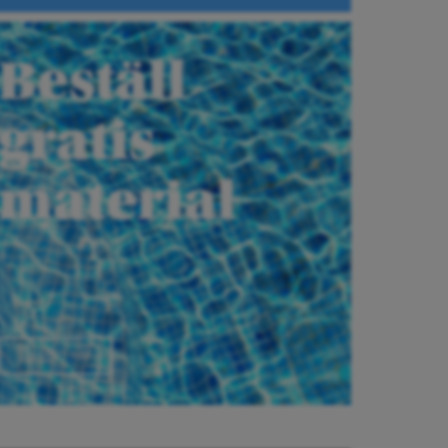
Beställ
gratis
material
Beställ här