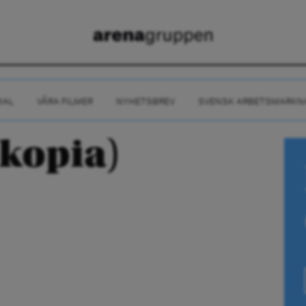
IAL
VÅRA FILMER
NYHETSBREV
SVENSK ARBETSMARKN
(kopia)