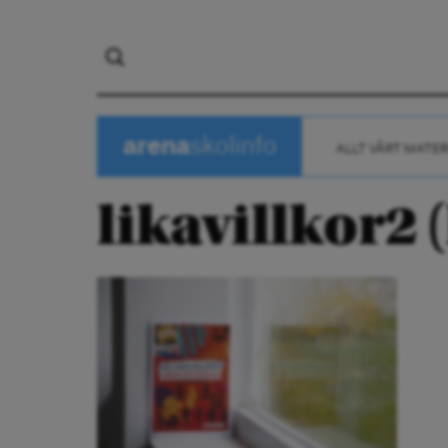
arena
skolinfo
ALLT VÅRT MATER
likavillkor2 