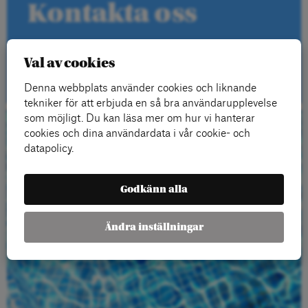
Kontakta oss
Val av cookies
Kontakt
Denna webbplats använder cookies och liknande
tekniker för att erbjuda en så bra användarupplevelse
som möjligt. Du kan läsa mer om hur vi hanterar
cookies och dina användardata i vår cookie- och
Beställ gratis
datapolicy.
material
Godkänn alla
Ändra inställningar