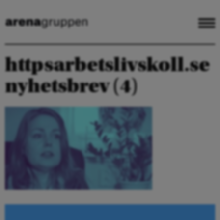
httpsarbetslivskoll.se
nyhetsbrev (4)