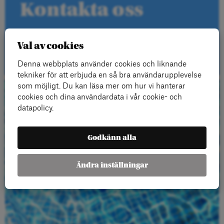
Kontakta oss
Val av cookies
Kontakt
Denna webbplats använder cookies och liknande
tekniker för att erbjuda en så bra användarupplevelse
som möjligt. Du kan läsa mer om hur vi hanterar
cookies och dina användardata i vår cookie- och
Beställ gratis
datapolicy.
material
Godkänn alla
Ändra inställningar