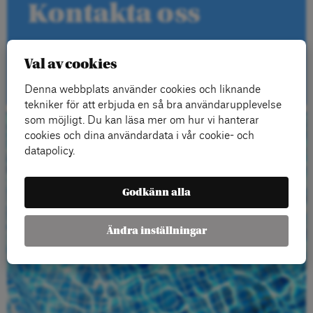
Kontakta oss
Val av cookies
Kontakt
Denna webbplats använder cookies och liknande
tekniker för att erbjuda en så bra användarupplevelse
som möjligt. Du kan läsa mer om hur vi hanterar
cookies och dina användardata i vår cookie- och
Beställ gratis
datapolicy.
material
Godkänn alla
Ändra inställningar