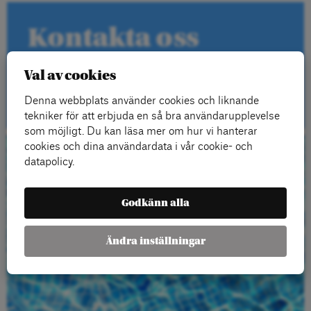
Kontakta oss
Val av cookies
Kontakt
Denna webbplats använder cookies och liknande
tekniker för att erbjuda en så bra användarupplevelse
som möjligt. Du kan läsa mer om hur vi hanterar
cookies och dina användardata i vår cookie- och
Beställ gratis
datapolicy.
material
Godkänn alla
Ändra inställningar