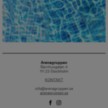
Beställ här
Arenagruppen
Barnhusgatan 4
111 23 Stockholm
KONTAKT
info@arenagruppen.se
arenagruppen.se