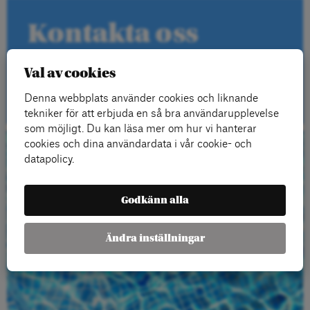
Kontakta oss
Val av cookies
Kontakt
Denna webbplats använder cookies och liknande
tekniker för att erbjuda en så bra användarupplevelse
som möjligt. Du kan läsa mer om hur vi hanterar
cookies och dina användardata i vår cookie- och
Beställ gratis
datapolicy.
material
Godkänn alla
Ändra inställningar