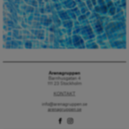
Beställ här
Arenagruppen
Barnhusgatan 4
111 23 Stockholm
KONTAKT
info@arenagruppen.se
arenagruppen.se