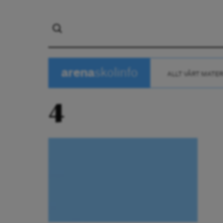
arena
skolinfo
ALLT VÅRT MATER
4