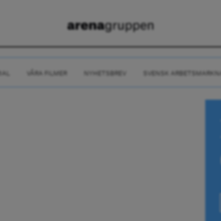
IAL
VÅRA FILMER
NYHETSBREV
SVENSK ARBETSMARKN