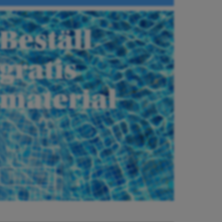
Beställ
gratis
material
Beställ här