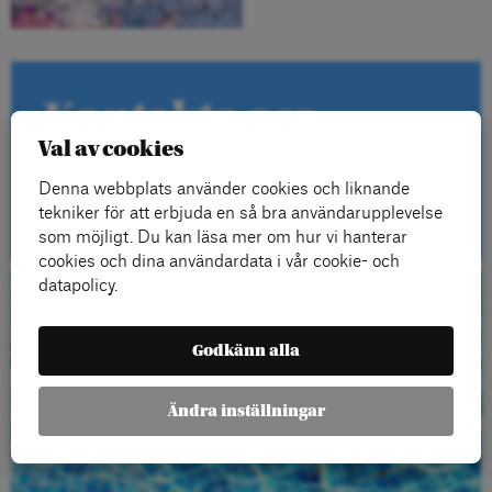
Kontakta oss
Val av cookies
Denna webbplats använder cookies och liknande
Kontakt
tekniker för att erbjuda en så bra användarupplevelse
som möjligt. Du kan läsa mer om hur vi hanterar
cookies och dina användardata i vår cookie- och
datapolicy.
Beställ gratis
Godkänn alla
material
Ändra inställningar