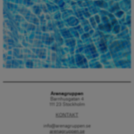
Beställ här
Arenagruppen
Barnhusgatan 4
111 23 Stockholm
KONTAKT
info@arenagruppen.se
arenagruppen.se