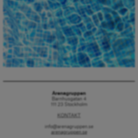
Beställ här
Arenagruppen
Barnhusgatan 4
111 23 Stockholm
KONTAKT
info@arenagruppen.se
arenagruppen.se