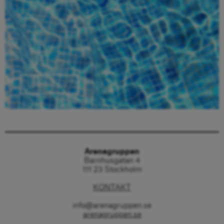
Beställ här
Arenagruppen
Barnhusgatan 4
111 23 Stockholm
KONTAKT
info@arenagruppen.se
arenagruppen.se