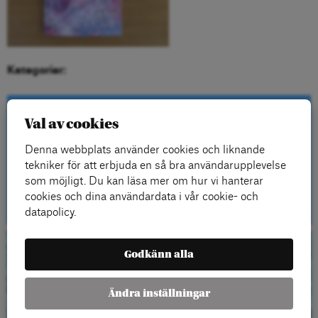
Kategorier:
Val av cookies
Kontakta oss
Denna webbplats använder cookies och liknande
tekniker för att erbjuda en så bra användarupplevelse
som möjligt. Du kan läsa mer om hur vi hanterar
Kontakt
cookies och dina användardata i vår cookie- och
datapolicy.
Godkänn alla
Beställ gratis
material
Ändra inställningar