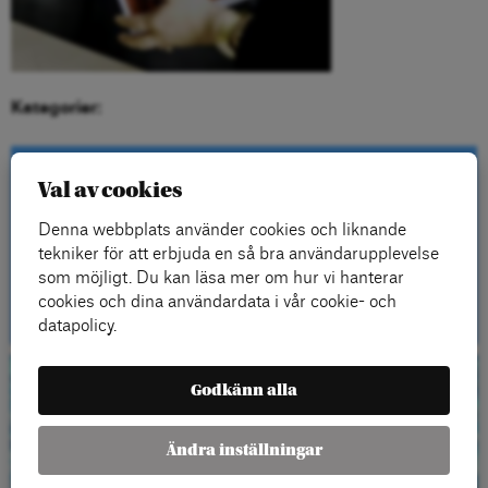
Kategorier:
Val av cookies
Kontakta oss
Denna webbplats använder cookies och liknande
tekniker för att erbjuda en så bra användarupplevelse
som möjligt. Du kan läsa mer om hur vi hanterar
Kontakt
cookies och dina användardata i vår cookie- och
datapolicy.
Godkänn alla
Beställ gratis
material
Ändra inställningar