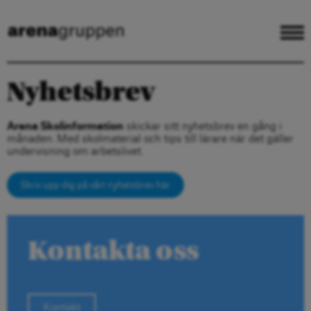
Nyhetsbrev
Arena Skolinformation
skickar sitt nyhetsbrev en gång i
månaden. Med skolmaterial och tips till lärare när det gäller
undervisning om arbetslivet.
Skriv upp dig på vårt nyhetsbrev här
Kontakta oss
Kontakt