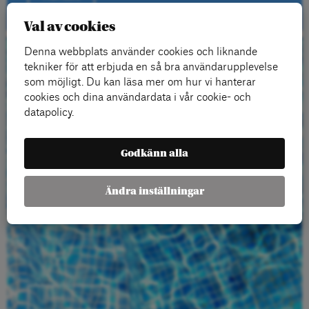
Val av cookies
Denna webbplats använder cookies och liknande
Beställ gratis
tekniker för att erbjuda en så bra användarupplevelse
som möjligt. Du kan läsa mer om hur vi hanterar
material
cookies och dina användardata i vår cookie- och
datapolicy.
Godkänn alla
Ändra inställningar
Beställ här