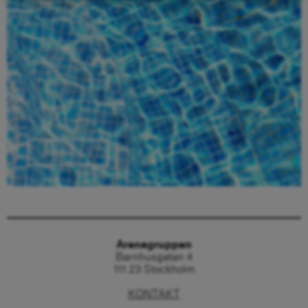
Beställ här
Arenagruppen
Barnhusgatan 4
111 23 Stockholm
KONTAKT