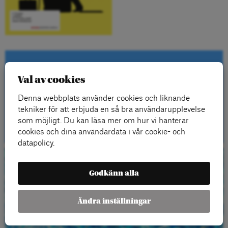
Kontakta oss
Val av cookies
Denna webbplats använder cookies och liknande
tekniker för att erbjuda en så bra användarupplevelse
Kontakt
som möjligt. Du kan läsa mer om hur vi hanterar
cookies och dina användardata i vår cookie- och
datapolicy.
Beställ gratis
Godkänn alla
material
Ändra inställningar