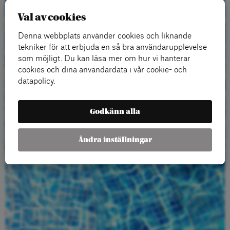
Val av cookies
Denna webbplats använder cookies och liknande
Beställ gratis
tekniker för att erbjuda en så bra användarupplevelse
som möjligt. Du kan läsa mer om hur vi hanterar
material
cookies och dina användardata i vår cookie- och
datapolicy.
Godkänn alla
Ändra inställningar
Beställ här