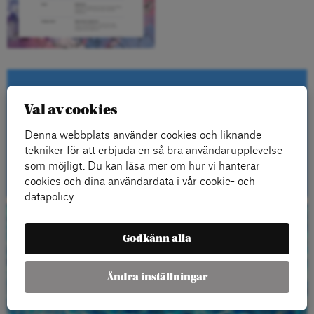
Kontakta oss
Val av cookies
Denna webbplats använder cookies och liknande
tekniker för att erbjuda en så bra användarupplevelse
Kontakt
som möjligt. Du kan läsa mer om hur vi hanterar
cookies och dina användardata i vår cookie- och
datapolicy.
Beställ gratis
Godkänn alla
material
Ändra inställningar