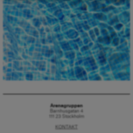
Beställ här
Arenagruppen
Barnhusgatan 4
111 23 Stockholm
KONTAKT