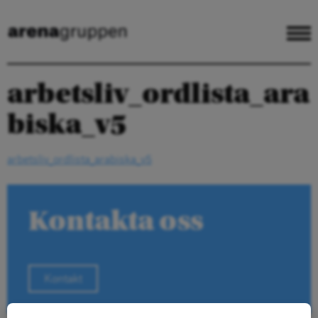
arbetsliv_ordlista_ara
biska_v5
arbetsliv_ordlista_arabiska_v5
Kontakta oss
Kontakt