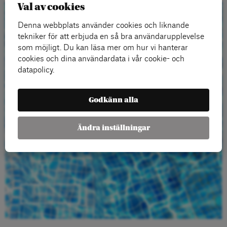
Val av cookies
Beställ gratis
Denna webbplats använder cookies och liknande
tekniker för att erbjuda en så bra användarupplevelse
material
som möjligt. Du kan läsa mer om hur vi hanterar
cookies och dina användardata i vår cookie- och
datapolicy.
Godkänn alla
Ändra inställningar
Beställ här