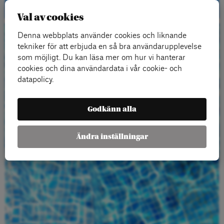
Val av cookies
Denna webbplats använder cookies och liknande
Beställ gratis
tekniker för att erbjuda en så bra användarupplevelse
som möjligt. Du kan läsa mer om hur vi hanterar
material
cookies och dina användardata i vår cookie- och
datapolicy.
Godkänn alla
Ändra inställningar
Beställ här