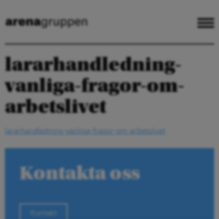
lararhandledning-
vanliga-fragor-om-
arbetslivet
lararhandledning-vanliga-fragor-om-arbetslivet
Kontakta oss
Kontakt