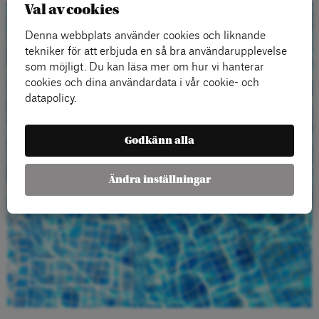
Val av cookies
Beställ gratis
Denna webbplats använder cookies och liknande
tekniker för att erbjuda en så bra användarupplevelse
material
som möjligt. Du kan läsa mer om hur vi hanterar
cookies och dina användardata i vår cookie- och
datapolicy.
Godkänn alla
Ändra inställningar
Beställ här