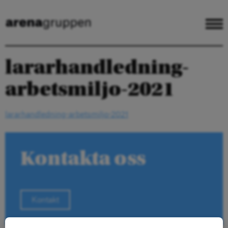
lararhandledning-
arbetsmiljo-2021
lararhandledning-arbetsmiljo-2021
Kontakta oss
Kontakt