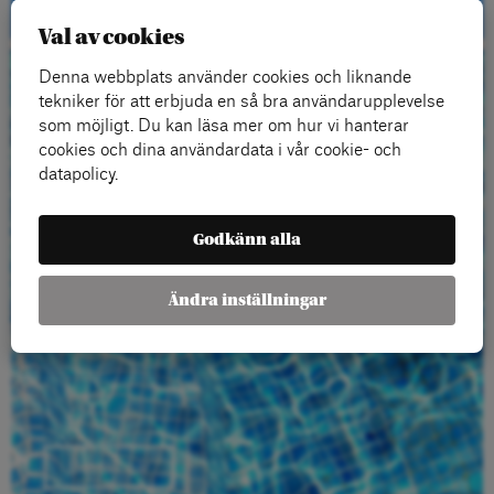
Val av cookies
Denna webbplats använder cookies och liknande
Beställ gratis
tekniker för att erbjuda en så bra användarupplevelse
som möjligt. Du kan läsa mer om hur vi hanterar
material
cookies och dina användardata i vår cookie- och
datapolicy.
Godkänn alla
Ändra inställningar
Beställ här