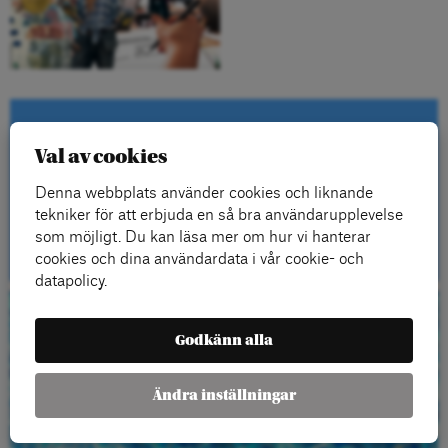
Kontakta oss
Val av cookies
Denna webbplats använder cookies och liknande
tekniker för att erbjuda en så bra användarupplevelse
Kontakt
som möjligt. Du kan läsa mer om hur vi hanterar
cookies och dina användardata i vår cookie- och
datapolicy.
Beställ gratis
Godkänn alla
material
Ändra inställningar