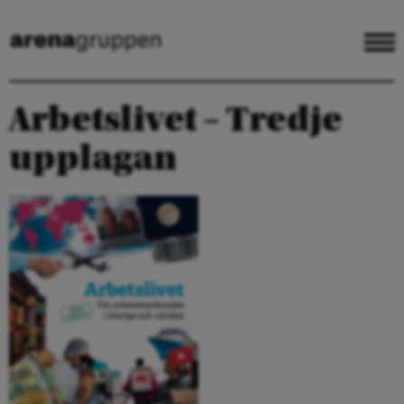
Arbetslivet – Tredje
upplagan