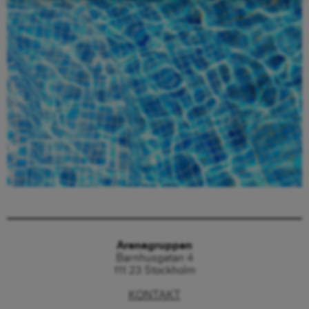
Beställ här
Arenagruppen
Barnhusgatan 4
111 23 Stockholm
KONTAKT