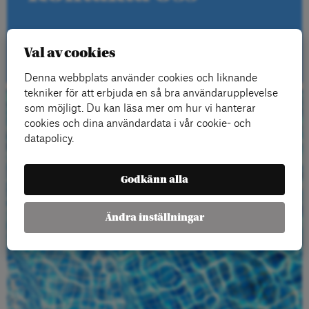
Kontakt
Val av cookies
Denna webbplats använder cookies och liknande
tekniker för att erbjuda en så bra användarupplevelse
som möjligt. Du kan läsa mer om hur vi hanterar
Beställ gratis
cookies och dina användardata i vår cookie- och
datapolicy.
material
Godkänn alla
Ändra inställningar