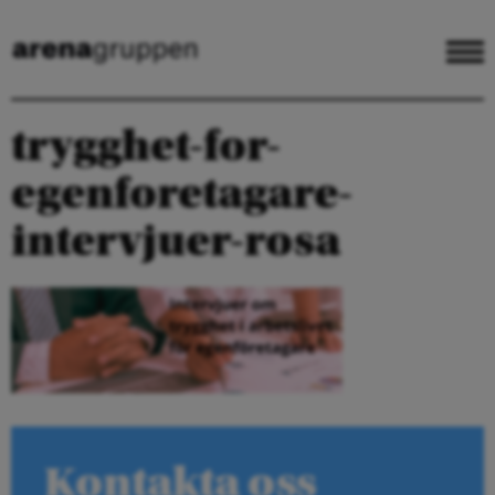
trygghet-for-
egenforetagare-
intervjuer-rosa
Kontakta oss