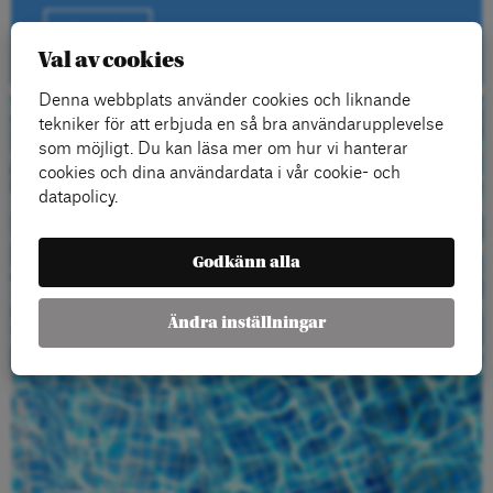
Kontakt
Val av cookies
Denna webbplats använder cookies och liknande
tekniker för att erbjuda en så bra användarupplevelse
Beställ gratis
som möjligt. Du kan läsa mer om hur vi hanterar
cookies och dina användardata i vår cookie- och
material
datapolicy.
Godkänn alla
Ändra inställningar