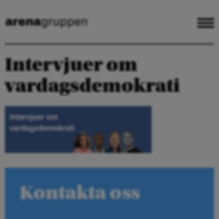
Intervjuer om
vardagsdemokrati
Kontakta oss