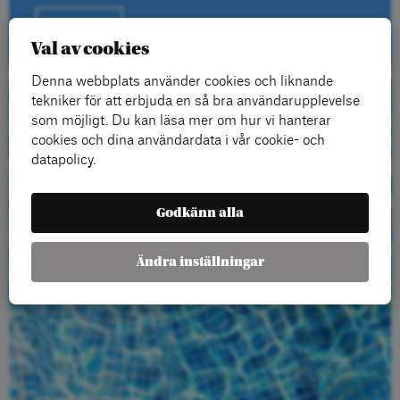
Kontakt
Val av cookies
Denna webbplats använder cookies och liknande
tekniker för att erbjuda en så bra användarupplevelse
Beställ gratis
som möjligt. Du kan läsa mer om hur vi hanterar
cookies och dina användardata i vår cookie- och
material
datapolicy.
Godkänn alla
Ändra inställningar