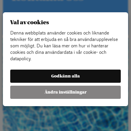
Kontakt
Val av cookies
Denna webbplats använder cookies och liknande
tekniker för att erbjuda en så bra användarupplevelse
som möjligt. Du kan läsa mer om hur vi hanterar
Beställ gratis
cookies och dina användardata i vår cookie- och
datapolicy.
material
Godkänn alla
Ändra inställningar