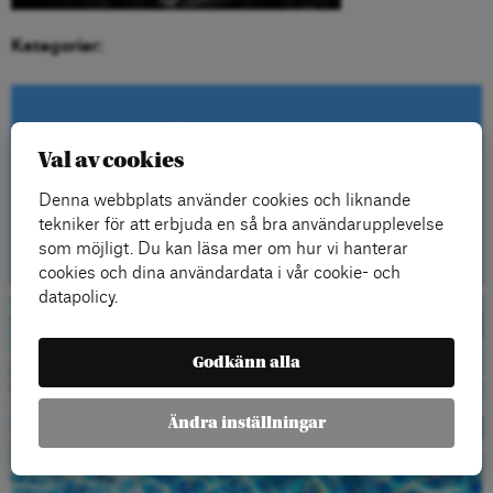
Kategorier:
Kontakta oss
Val av cookies
Denna webbplats använder cookies och liknande
tekniker för att erbjuda en så bra användarupplevelse
Kontakt
som möjligt. Du kan läsa mer om hur vi hanterar
cookies och dina användardata i vår cookie- och
datapolicy.
Beställ gratis
Godkänn alla
material
Ändra inställningar