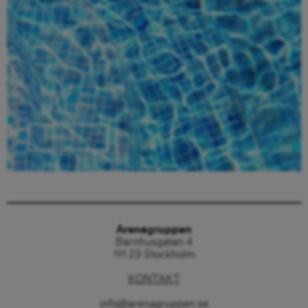
Beställ här
Arenagruppen
Barnhusgatan 4
111 23 Stockholm
KONTAKT
info@arenagruppen.se