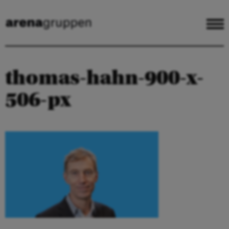
thomas-hahn-900-x-
506-px