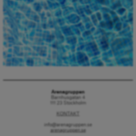
Beställ här
Arenagruppen
Barnhusgatan 4
111 23 Stockholm
KONTAKT
info@arenagruppen.se
arenagruppen.se