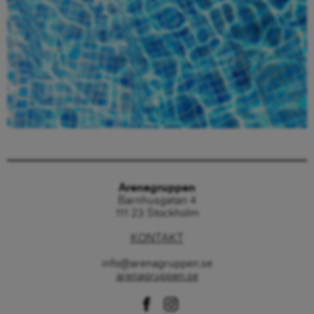
Beställ här
Arenagruppen
Barnhusgatan 4
111 23 Stockholm
KONTAKT
info@arenagruppen.se
arenagruppen.se