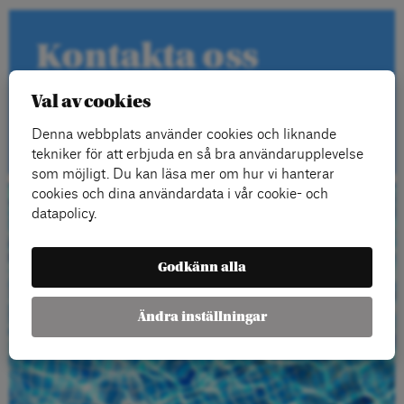
Kontakta oss
Val av cookies
Kontakt
Denna webbplats använder cookies och liknande
tekniker för att erbjuda en så bra användarupplevelse
som möjligt. Du kan läsa mer om hur vi hanterar
cookies och dina användardata i vår cookie- och
datapolicy.
Beställ gratis
material
Godkänn alla
Ändra inställningar