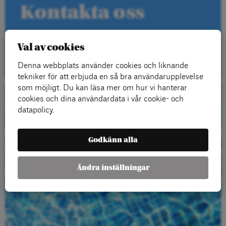
Kontakta oss
Val av cookies
Kontakt
Denna webbplats använder cookies och liknande
tekniker för att erbjuda en så bra användarupplevelse
som möjligt. Du kan läsa mer om hur vi hanterar
cookies och dina användardata i vår cookie- och
Beställ gratis
datapolicy.
material
Godkänn alla
Ändra inställningar