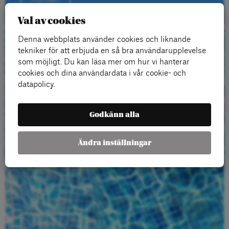
Val av cookies
Denna webbplats använder cookies och liknande
Beställ gratis
tekniker för att erbjuda en så bra användarupplevelse
som möjligt. Du kan läsa mer om hur vi hanterar
material
cookies och dina användardata i vår cookie- och
datapolicy.
Godkänn alla
Ändra inställningar
Beställ här