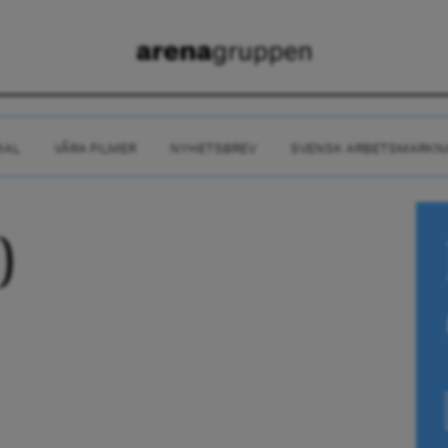
IAL
VÅRA FILMER
NYHETSBREV
SVENSK ARBETSMARKN
)