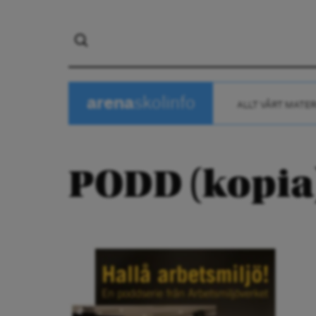
arena
skolinfo
ALLT VÅRT MATER
PODD (kopia