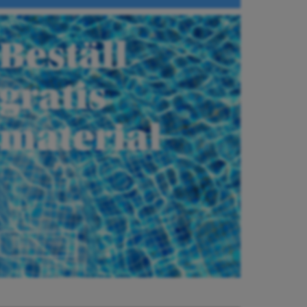
Beställ
gratis
material
Beställ här