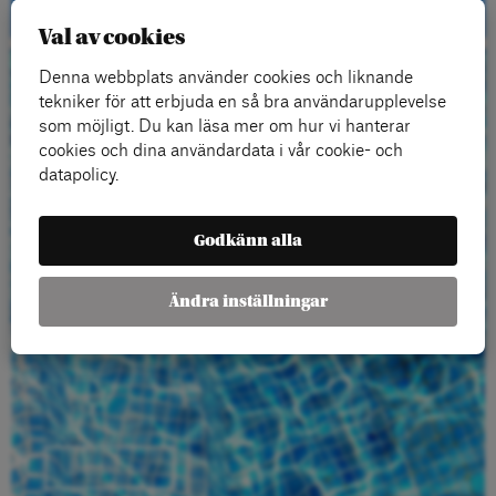
Val av cookies
Denna webbplats använder cookies och liknande
Beställ gratis
tekniker för att erbjuda en så bra användarupplevelse
som möjligt. Du kan läsa mer om hur vi hanterar
material
cookies och dina användardata i vår cookie- och
datapolicy.
Godkänn alla
Ändra inställningar
Beställ här