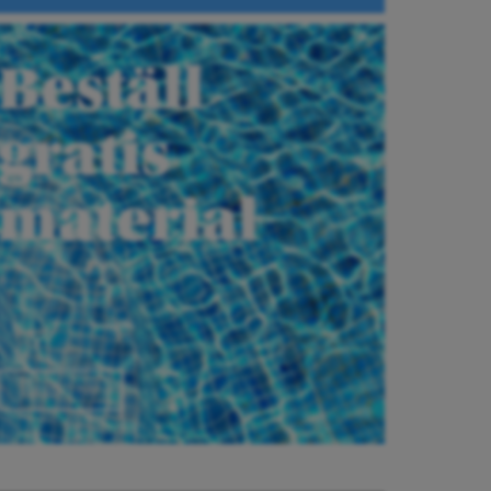
Beställ
gratis
material
Beställ här