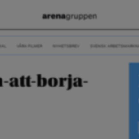
IAL
VÅRA FILMER
NYHETSBREV
SVENSK ARBETSMARKN
-att-borja-