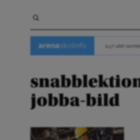
arena
skolinfo
ALLT VÅRT MATER
snabblektion
jobba-bild