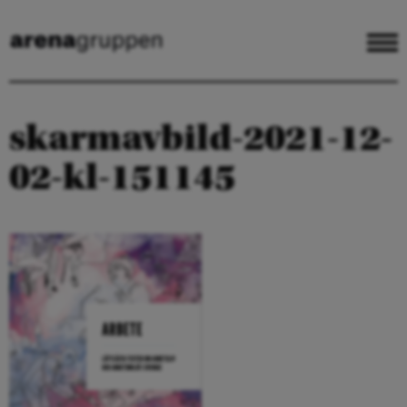
skarmavbild-2021-12-
02-kl-151145