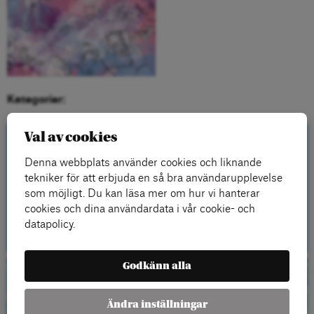
Kategorier:
Val av cookies
Kontakta oss
Denna webbplats använder cookies och liknande
tekniker för att erbjuda en så bra användarupplevelse
som möjligt. Du kan läsa mer om hur vi hanterar
cookies och dina användardata i vår cookie- och
Kontakt
datapolicy.
Godkänn alla
Beställ gratis
Ändra inställningar